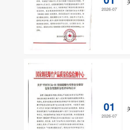
2026-07
01
2026-07