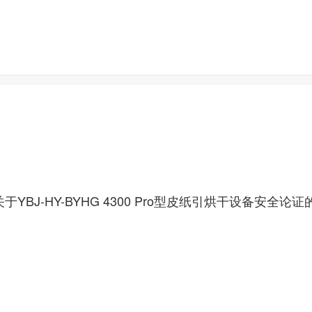
关于YBJ-HY-BYHG 4300 Pro型皮纸引烘干设备安全论