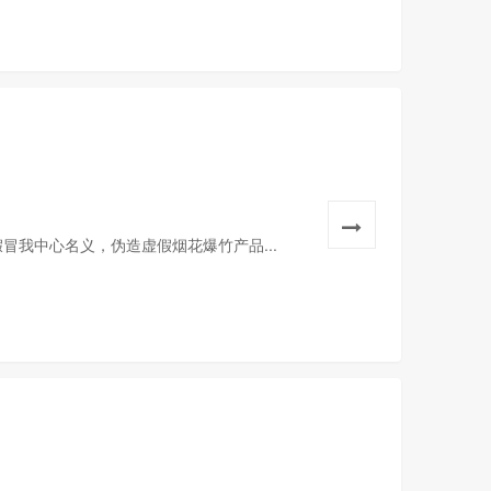
我中心名义，伪造虚假烟花爆竹产品...