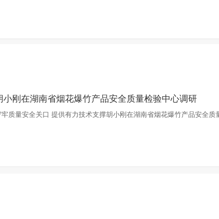
胡小刚在湖南省烟花爆竹产品安全质量检验中心调研
守牢质量安全关口 提供有力技术支撑胡小刚在湖南省烟花爆竹产品安全质量检