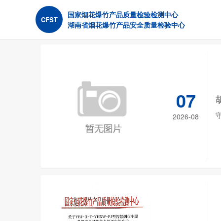
国家烟花爆竹产品质量检验检测中心
CFST
湖南省烟花爆竹产品安全质量检验中心
07
2026-08