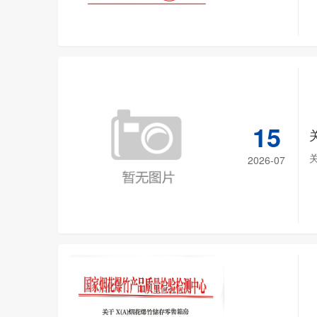
15
2026-07