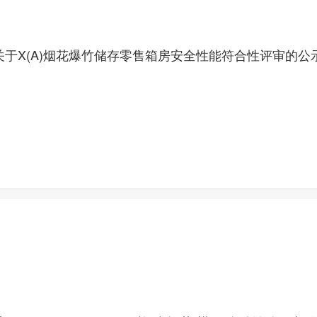
关于X(A)烟花爆竹储存零售箱房安全性能符合性评审的公