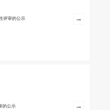
符合性评审的公示
评审的公示