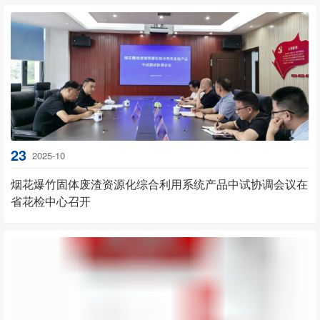
23
2025-10
烟花爆竹固体废渣资源化综合利用系统产品中试协调会议在
省花检中心召开