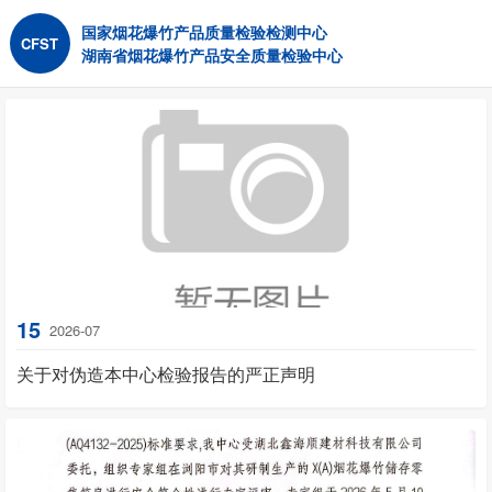
国家烟花爆竹产品质量检验检测中心
CFST
湖南省烟花爆竹产品安全质量检验中心
15
2026-07
关于对伪造本中心检验报告的严正声明